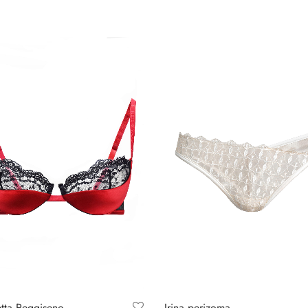
etta Reggiseno
Irina perizoma