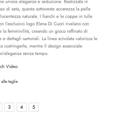
e unisce eleganza e seduzione. Realizzata in
aso di seta, questa sottoveste accarezza la pelle
lucentezza naturale. I fianchi e le coppe in tulle
on l’esclusivo logo Elena Di Cuori rivelano con
e la femminilità, creando un gioco raffinato di
 e dettagli sartoriali. La linea scivolata valorizza le
a costringerle, mentre il design essenziale
un’eleganza senza tempo.
ch Video
alle taglie
3
4
5