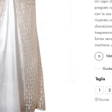
Un capo ch
pregiato r
con la sua 
ricamato c
discrezion
trasparenze
forme senz
mantiene 
Wat
Guida 
Taglia
1
2
Svuota