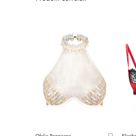
Ofelia Reggiseno
Elisab