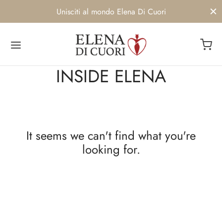
Unisciti al mondo Elena Di Cuori
INSIDE ELENA
Back
Back
Back
Back
OP
IMO
BRAND
ENIBILITA’
It seems we can't find what you're
umi da bagno
iseni
ENIBILITA’
UTI
looking for.
o
Siamo
AMI
e
e Corsetti
twear
 delle clienti