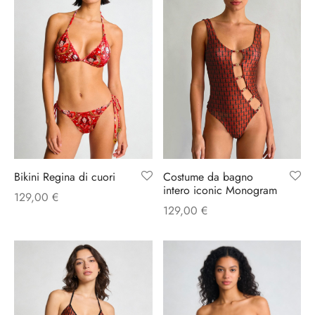
rie sposa
Costume da bagno
Bikini Regina di cuori
intero iconic Monogram
129,00
€
129,00
€