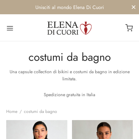
Unisciti al mondo Elena Di Cuori
costumi da bagno
Back
Back
Back
Back
Una capsule collection di bikini e costumi da bagno in edizione
OP
IMO
BRAND
ENIBILITA’
limitata.
umi da bagno
iseni
ENIBILITA’
UTI
Spedizione gratuita in Italia
o
Siamo
AMI
Home
/
costumi da bagno
e
e Corsetti
twear
 delle clienti