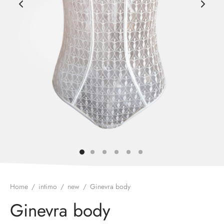
rie sposa
Home
/
intimo
/
new
/
Ginevra body
Ginevra body