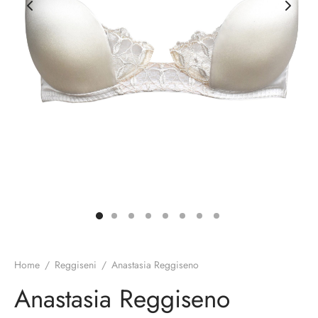
rie sposa
Home
/
Reggiseni
/
Anastasia Reggiseno
Anastasia Reggiseno