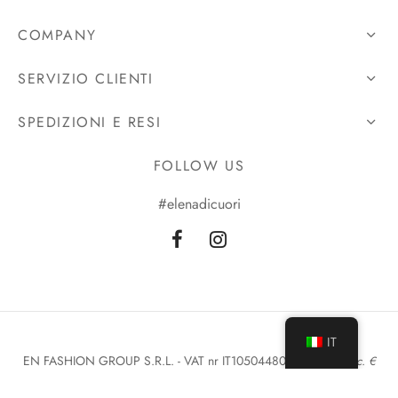
COMPANY
SERVIZIO CLIENTI
SPEDIZIONI E RESI
FOLLOW US
#elenadicuori
IT
EN FASHION GROUP S.R.L. - VAT nr IT10504480962 -
Cap. Soc. €
210.000 i.v. - REA: MI-2536319