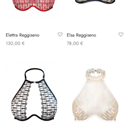
rie sposa
Elsa Reggiseno
Elettra Reggiseno
78,00
€
130,00
€