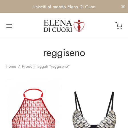
Unisciti al mondo Elena Di Cuori
reggiseno
Back
Back
Back
Back
Home
/
Prodotti taggati “reggiseno”
OP
IMO
BRAND
ENIBILITA’
umi da bagno
iseni
ENIBILITA’
UTI
o
Siamo
AMI
e
e Corsetti
twear
 delle clienti