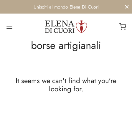
Unisciti al mondo Elena Di Cuori
borse artigianali
Back
Back
Back
Back
OP
IMO
BRAND
ENIBILITA’
It seems we can't find what you're
umi da bagno
iseni
ENIBILITA’
UTI
looking for.
o
Siamo
AMI
e
e Corsetti
twear
 delle clienti